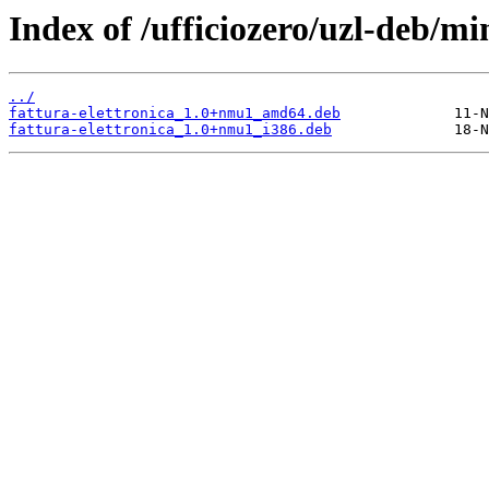
Index of /ufficiozero/uzl-deb/mi
../
fattura-elettronica_1.0+nmu1_amd64.deb
fattura-elettronica_1.0+nmu1_i386.deb