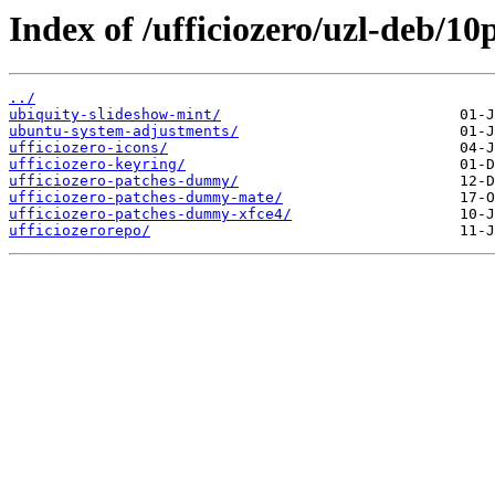
Index of /ufficiozero/uzl-deb/10
../
ubiquity-slideshow-mint/
ubuntu-system-adjustments/
ufficiozero-icons/
ufficiozero-keyring/
ufficiozero-patches-dummy/
ufficiozero-patches-dummy-mate/
ufficiozero-patches-dummy-xfce4/
ufficiozerorepo/