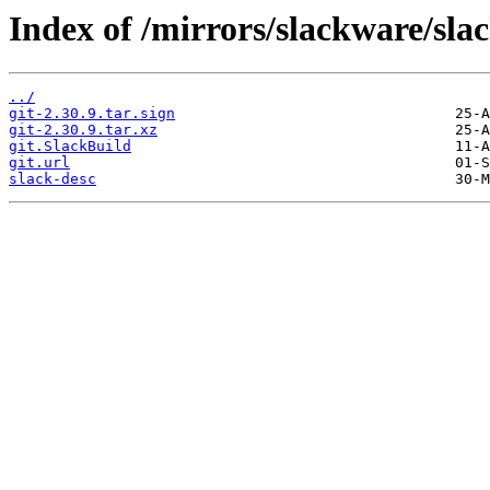
Index of /mirrors/slackware/sla
../
git-2.30.9.tar.sign
git-2.30.9.tar.xz
git.SlackBuild
git.url
slack-desc