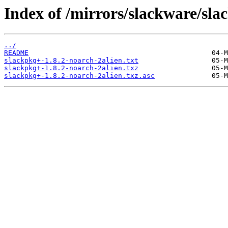
Index of /mirrors/slackware/sla
../
README
slackpkg+-1.8.2-noarch-2alien.txt
slackpkg+-1.8.2-noarch-2alien.txz
slackpkg+-1.8.2-noarch-2alien.txz.asc