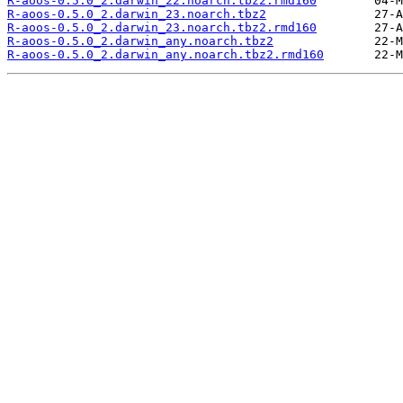
R-aoos-0.5.0_2.darwin_22.noarch.tbz2.rmd160
R-aoos-0.5.0_2.darwin_23.noarch.tbz2
R-aoos-0.5.0_2.darwin_23.noarch.tbz2.rmd160
R-aoos-0.5.0_2.darwin_any.noarch.tbz2
R-aoos-0.5.0_2.darwin_any.noarch.tbz2.rmd160