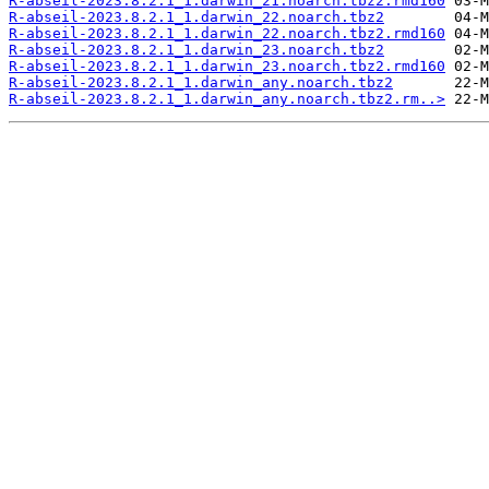
R-abseil-2023.8.2.1_1.darwin_21.noarch.tbz2.rmd160
R-abseil-2023.8.2.1_1.darwin_22.noarch.tbz2
R-abseil-2023.8.2.1_1.darwin_22.noarch.tbz2.rmd160
R-abseil-2023.8.2.1_1.darwin_23.noarch.tbz2
R-abseil-2023.8.2.1_1.darwin_23.noarch.tbz2.rmd160
R-abseil-2023.8.2.1_1.darwin_any.noarch.tbz2
R-abseil-2023.8.2.1_1.darwin_any.noarch.tbz2.rm..>