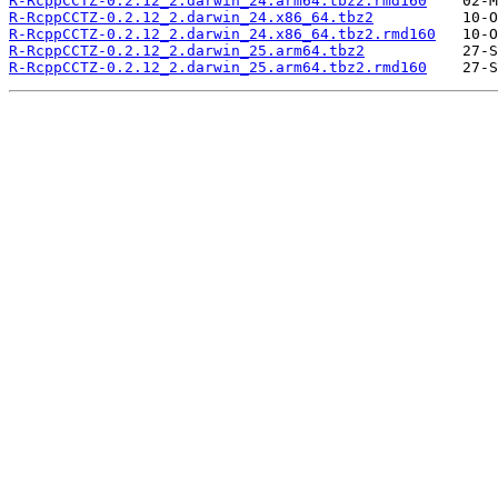
R-RcppCCTZ-0.2.12_2.darwin_24.arm64.tbz2.rmd160
R-RcppCCTZ-0.2.12_2.darwin_24.x86_64.tbz2
R-RcppCCTZ-0.2.12_2.darwin_24.x86_64.tbz2.rmd160
R-RcppCCTZ-0.2.12_2.darwin_25.arm64.tbz2
R-RcppCCTZ-0.2.12_2.darwin_25.arm64.tbz2.rmd160