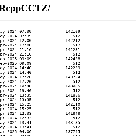
R-RcppCCTZ/