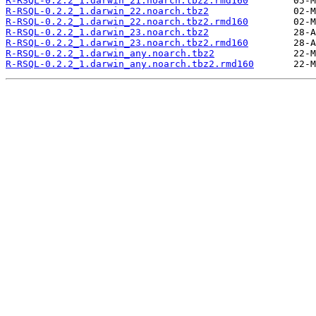
R-RSQL-0.2.2_1.darwin_21.noarch.tbz2.rmd160
R-RSQL-0.2.2_1.darwin_22.noarch.tbz2
R-RSQL-0.2.2_1.darwin_22.noarch.tbz2.rmd160
R-RSQL-0.2.2_1.darwin_23.noarch.tbz2
R-RSQL-0.2.2_1.darwin_23.noarch.tbz2.rmd160
R-RSQL-0.2.2_1.darwin_any.noarch.tbz2
R-RSQL-0.2.2_1.darwin_any.noarch.tbz2.rmd160