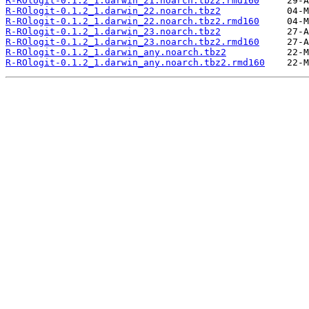
R-ROlogit-0.1.2_1.darwin_21.noarch.tbz2.rmd160
R-ROlogit-0.1.2_1.darwin_22.noarch.tbz2
R-ROlogit-0.1.2_1.darwin_22.noarch.tbz2.rmd160
R-ROlogit-0.1.2_1.darwin_23.noarch.tbz2
R-ROlogit-0.1.2_1.darwin_23.noarch.tbz2.rmd160
R-ROlogit-0.1.2_1.darwin_any.noarch.tbz2
R-ROlogit-0.1.2_1.darwin_any.noarch.tbz2.rmd160