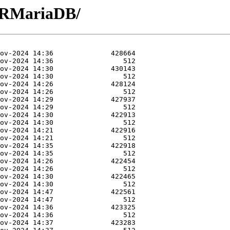
R-RMariaDB/