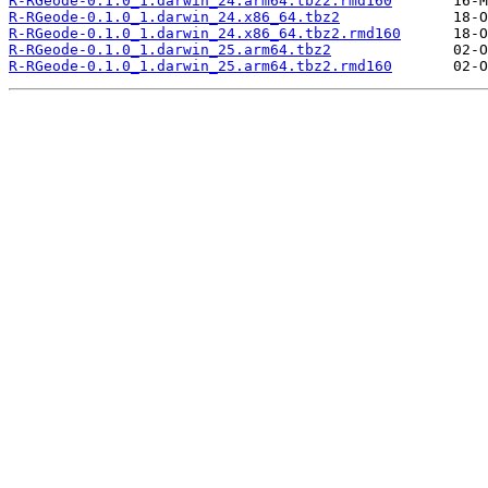
R-RGeode-0.1.0_1.darwin_24.arm64.tbz2.rmd160
R-RGeode-0.1.0_1.darwin_24.x86_64.tbz2
R-RGeode-0.1.0_1.darwin_24.x86_64.tbz2.rmd160
R-RGeode-0.1.0_1.darwin_25.arm64.tbz2
R-RGeode-0.1.0_1.darwin_25.arm64.tbz2.rmd160