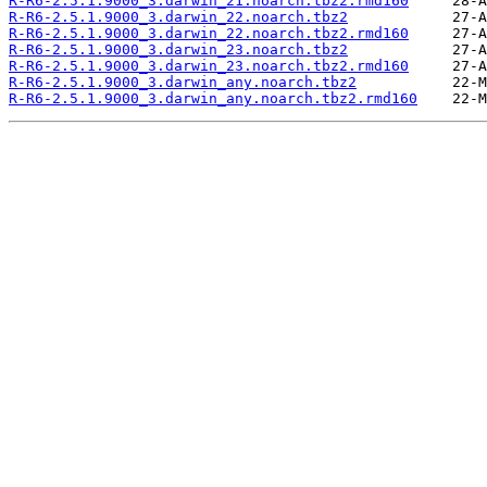
R-R6-2.5.1.9000_3.darwin_21.noarch.tbz2.rmd160
R-R6-2.5.1.9000_3.darwin_22.noarch.tbz2
R-R6-2.5.1.9000_3.darwin_22.noarch.tbz2.rmd160
R-R6-2.5.1.9000_3.darwin_23.noarch.tbz2
R-R6-2.5.1.9000_3.darwin_23.noarch.tbz2.rmd160
R-R6-2.5.1.9000_3.darwin_any.noarch.tbz2
R-R6-2.5.1.9000_3.darwin_any.noarch.tbz2.rmd160