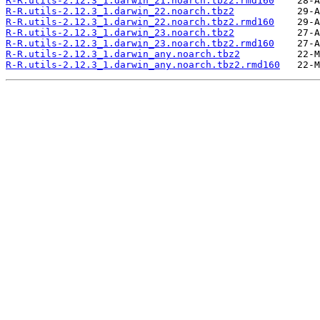
R-R.utils-2.12.3_1.darwin_21.noarch.tbz2.rmd160
R-R.utils-2.12.3_1.darwin_22.noarch.tbz2
R-R.utils-2.12.3_1.darwin_22.noarch.tbz2.rmd160
R-R.utils-2.12.3_1.darwin_23.noarch.tbz2
R-R.utils-2.12.3_1.darwin_23.noarch.tbz2.rmd160
R-R.utils-2.12.3_1.darwin_any.noarch.tbz2
R-R.utils-2.12.3_1.darwin_any.noarch.tbz2.rmd160