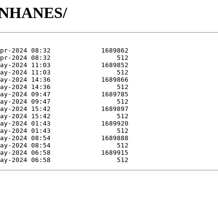
R-NHANES/