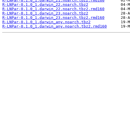
R-LNPar-0.1.0_1.darwin_21.noarch.tbz2.rmd160
R-LNPar-0.1.0_1.darwin_22.noarch.tbz2
R-LNPar-0.1.0_1.darwin_22.noarch.tbz2.rmd160
R-LNPar-0.1.0_1.darwin_23.noarch.tbz2
R-LNPar-0.1.0_1.darwin_23.noarch.tbz2.rmd160
R-LNPar-0.1.0_1.darwin_any.noarch.tbz2
R-LNPar-0.1.0_1.darwin_any.noarch.tbz2.rmd160