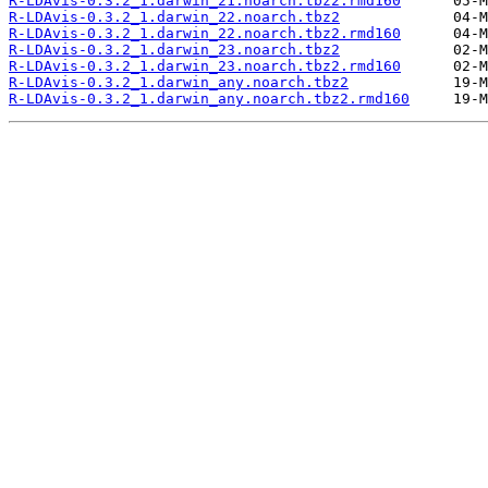
R-LDAvis-0.3.2_1.darwin_21.noarch.tbz2.rmd160
R-LDAvis-0.3.2_1.darwin_22.noarch.tbz2
R-LDAvis-0.3.2_1.darwin_22.noarch.tbz2.rmd160
R-LDAvis-0.3.2_1.darwin_23.noarch.tbz2
R-LDAvis-0.3.2_1.darwin_23.noarch.tbz2.rmd160
R-LDAvis-0.3.2_1.darwin_any.noarch.tbz2
R-LDAvis-0.3.2_1.darwin_any.noarch.tbz2.rmd160