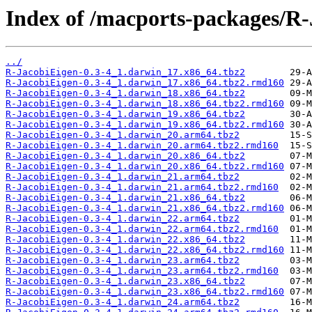
Index of /macports-packages/R-
../
R-JacobiEigen-0.3-4_1.darwin_17.x86_64.tbz2
R-JacobiEigen-0.3-4_1.darwin_17.x86_64.tbz2.rmd160
R-JacobiEigen-0.3-4_1.darwin_18.x86_64.tbz2
R-JacobiEigen-0.3-4_1.darwin_18.x86_64.tbz2.rmd160
R-JacobiEigen-0.3-4_1.darwin_19.x86_64.tbz2
R-JacobiEigen-0.3-4_1.darwin_19.x86_64.tbz2.rmd160
R-JacobiEigen-0.3-4_1.darwin_20.arm64.tbz2
R-JacobiEigen-0.3-4_1.darwin_20.arm64.tbz2.rmd160
R-JacobiEigen-0.3-4_1.darwin_20.x86_64.tbz2
R-JacobiEigen-0.3-4_1.darwin_20.x86_64.tbz2.rmd160
R-JacobiEigen-0.3-4_1.darwin_21.arm64.tbz2
R-JacobiEigen-0.3-4_1.darwin_21.arm64.tbz2.rmd160
R-JacobiEigen-0.3-4_1.darwin_21.x86_64.tbz2
R-JacobiEigen-0.3-4_1.darwin_21.x86_64.tbz2.rmd160
R-JacobiEigen-0.3-4_1.darwin_22.arm64.tbz2
R-JacobiEigen-0.3-4_1.darwin_22.arm64.tbz2.rmd160
R-JacobiEigen-0.3-4_1.darwin_22.x86_64.tbz2
R-JacobiEigen-0.3-4_1.darwin_22.x86_64.tbz2.rmd160
R-JacobiEigen-0.3-4_1.darwin_23.arm64.tbz2
R-JacobiEigen-0.3-4_1.darwin_23.arm64.tbz2.rmd160
R-JacobiEigen-0.3-4_1.darwin_23.x86_64.tbz2
R-JacobiEigen-0.3-4_1.darwin_23.x86_64.tbz2.rmd160
R-JacobiEigen-0.3-4_1.darwin_24.arm64.tbz2