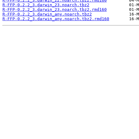
R-FFP-0.2.2_3.darwin_22.noarch.tbz2.rmd160
R-FFP-0.2.2_3.darwin_23.noarch.tbz2
R-FFP-0.2.2_3.darwin_23.noarch.tbz2.rmd160
R-FFP-0.2.2_3.darwin_any.noarch.tbz2
R-FFP-0.2.2_3.darwin_any.noarch.tbz2.rmd160