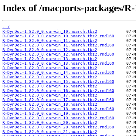
Index of /macports-packages/R
../
R-DynDoc-1.82.0_0.darwin_10.noarch.tbz2
R-DynDoc-1.82.0_0.darwin_10.noarch.tbz2.rmd160
R-DynDoc-1.82.0_0.darwin_11.noarch.tbz2
R-DynDoc-1.82.0_0.darwin_11.noarch.tbz2.rmd160
R-DynDoc-1.82.0_0.darwin_12.noarch.tbz2
R-DynDoc-1.82.0_0.darwin_12.noarch.tbz2.rmd160
R-DynDoc-1.82.0_0.darwin_13.noarch.tbz2
R-DynDoc-1.82.0_0.darwin_13.noarch.tbz2.rmd160
R-DynDoc-1.82.0_0.darwin_14.noarch.tbz2
R-DynDoc-1.82.0_0.darwin_14.noarch.tbz2.rmd160
R-DynDoc-1.82.0_0.darwin_15.noarch.tbz2
R-DynDoc-1.82.0_0.darwin_15.noarch.tbz2.rmd160
R-DynDoc-1.82.0_0.darwin_16.noarch.tbz2
R-DynDoc-1.82.0_0.darwin_16.noarch.tbz2.rmd160
R-DynDoc-1.82.0_0.darwin_17.noarch.tbz2
R-DynDoc-1.82.0_0.darwin_17.noarch.tbz2.rmd160
R-DynDoc-1.82.0_0.darwin_18.noarch.tbz2
R-DynDoc-1.82.0_0.darwin_18.noarch.tbz2.rmd160
R-DynDoc-1.82.0_0.darwin_19.noarch.tbz2
R-DynDoc-1.82.0_0.darwin_19.noarch.tbz2.rmd160
R-DynDoc-1.82.0_0.darwin_20.noarch.tbz2
R-DynDoc-1.82.0_0.darwin_20.noarch.tbz2.rmd160
R-DynDoc-1.82.0_0.darwin_21.noarch.tbz2