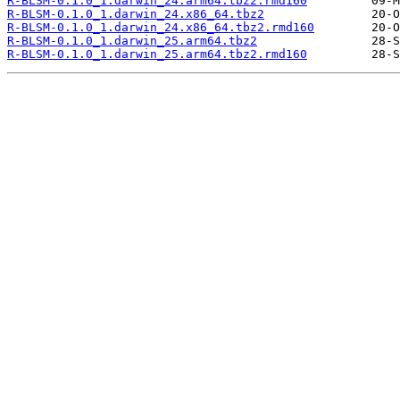
R-BLSM-0.1.0_1.darwin_24.arm64.tbz2.rmd160
R-BLSM-0.1.0_1.darwin_24.x86_64.tbz2
R-BLSM-0.1.0_1.darwin_24.x86_64.tbz2.rmd160
R-BLSM-0.1.0_1.darwin_25.arm64.tbz2
R-BLSM-0.1.0_1.darwin_25.arm64.tbz2.rmd160