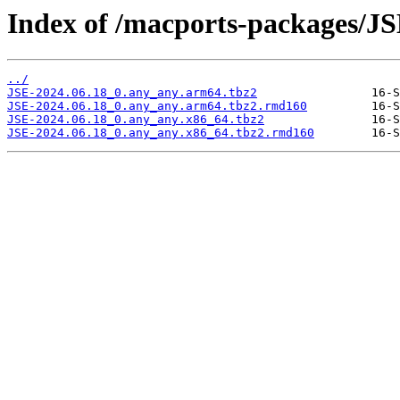
Index of /macports-packages/JS
../
JSE-2024.06.18_0.any_any.arm64.tbz2
JSE-2024.06.18_0.any_any.arm64.tbz2.rmd160
JSE-2024.06.18_0.any_any.x86_64.tbz2
JSE-2024.06.18_0.any_any.x86_64.tbz2.rmd160