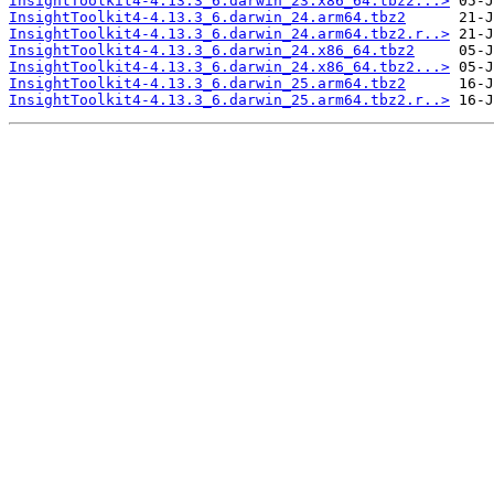
InsightToolkit4-4.13.3_6.darwin_23.x86_64.tbz2...>
InsightToolkit4-4.13.3_6.darwin_24.arm64.tbz2
InsightToolkit4-4.13.3_6.darwin_24.arm64.tbz2.r..>
InsightToolkit4-4.13.3_6.darwin_24.x86_64.tbz2
InsightToolkit4-4.13.3_6.darwin_24.x86_64.tbz2...>
InsightToolkit4-4.13.3_6.darwin_25.arm64.tbz2
InsightToolkit4-4.13.3_6.darwin_25.arm64.tbz2.r..>