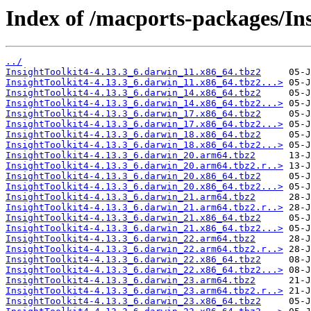
Index of /macports-packages/Ins
../
InsightToolkit4-4.13.3_6.darwin_11.x86_64.tbz2
InsightToolkit4-4.13.3_6.darwin_11.x86_64.tbz2...>
InsightToolkit4-4.13.3_6.darwin_14.x86_64.tbz2
InsightToolkit4-4.13.3_6.darwin_14.x86_64.tbz2...>
InsightToolkit4-4.13.3_6.darwin_17.x86_64.tbz2
InsightToolkit4-4.13.3_6.darwin_17.x86_64.tbz2...>
InsightToolkit4-4.13.3_6.darwin_18.x86_64.tbz2
InsightToolkit4-4.13.3_6.darwin_18.x86_64.tbz2...>
InsightToolkit4-4.13.3_6.darwin_20.arm64.tbz2
InsightToolkit4-4.13.3_6.darwin_20.arm64.tbz2.r..>
InsightToolkit4-4.13.3_6.darwin_20.x86_64.tbz2
InsightToolkit4-4.13.3_6.darwin_20.x86_64.tbz2...>
InsightToolkit4-4.13.3_6.darwin_21.arm64.tbz2
InsightToolkit4-4.13.3_6.darwin_21.arm64.tbz2.r..>
InsightToolkit4-4.13.3_6.darwin_21.x86_64.tbz2
InsightToolkit4-4.13.3_6.darwin_21.x86_64.tbz2...>
InsightToolkit4-4.13.3_6.darwin_22.arm64.tbz2
InsightToolkit4-4.13.3_6.darwin_22.arm64.tbz2.r..>
InsightToolkit4-4.13.3_6.darwin_22.x86_64.tbz2
InsightToolkit4-4.13.3_6.darwin_22.x86_64.tbz2...>
InsightToolkit4-4.13.3_6.darwin_23.arm64.tbz2
InsightToolkit4-4.13.3_6.darwin_23.arm64.tbz2.r..>
InsightToolkit4-4.13.3_6.darwin_23.x86_64.tbz2