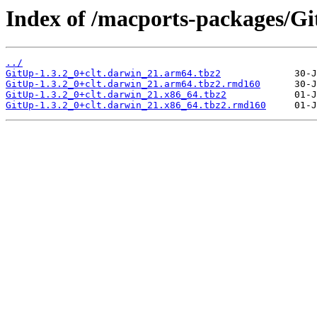
Index of /macports-packages/Gi
../
GitUp-1.3.2_0+clt.darwin_21.arm64.tbz2
GitUp-1.3.2_0+clt.darwin_21.arm64.tbz2.rmd160
GitUp-1.3.2_0+clt.darwin_21.x86_64.tbz2
GitUp-1.3.2_0+clt.darwin_21.x86_64.tbz2.rmd160