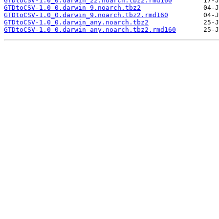
GTDtoCSV-1.0_0.darwin_22.noarch.tbz2.rmd160
GTDtoCSV-1.0_0.darwin_9.noarch.tbz2
GTDtoCSV-1.0_0.darwin_9.noarch.tbz2.rmd160
GTDtoCSV-1.0_0.darwin_any.noarch.tbz2
GTDtoCSV-1.0_0.darwin_any.noarch.tbz2.rmd160