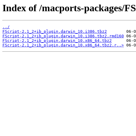
Index of /macports-packages/FS
../
FScript-2.1_2+ib_plugin.darwin_10.i386.tbz2
FScript-2.1_2+ib_plugin.darwin_10.i386.tbz2.rmd160
FScript-2.1_2+ib_plugin.darwin_10.x86_64.tbz2
FScript-2.1_2+ib_plugin.darwin_10.x86_64.tbz2.r..>