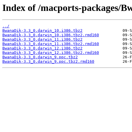
Index of /macports-packages/B
../
BwanaDik-3.3_0.darwin_10.i386.tbz2
BwanaDik-3.3_0.darwin_10.i386.tbz2.rmd160
BwanaDik-3.3_0.darwin_11.i386.tbz2
BwanaDik-3.3_0.darwin_11.i386.tbz2.rmd160
BwanaDik-3.3_0.darwin_12.i386.tbz2
BwanaDik-3.3_0.darwin_12.i386.tbz2.rmd160
BwanaDik-3.3_0.darwin_9.ppc.tbz2
BwanaDik-3.3_0.darwin_9.ppc.tbz2.rmd160