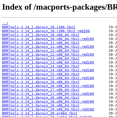
Index of /macports-packages/B
../
BRRTools-3.14_1.darwin_10.i386.tbz2
BRRTools-3.14_1.darwin_10.i386.tbz2.rmd160
BRRTools-3.14_1.darwin_10.x86_64.tbz2
BRRTools-3.14_1.darwin_10.x86_64.tbz2.rmd160
BRRTools-3.14_1.darwin_11.x86_64.tbz2
BRRTools-3.14_1.darwin_11.x86_64.tbz2.rmd160
BRRTools-3.14_1.darwin_12.x86_64.tbz2
BRRTools-3.14_1.darwin_12.x86_64.tbz2.rmd160
BRRTools-3.14_1.darwin_13.x86_64.tbz2
BRRTools-3.14_1.darwin_13.x86_64.tbz2.rmd160
BRRTools-3.14_1.darwin_14.x86_64.tbz2
BRRTools-3.14_1.darwin_14.x86_64.tbz2.rmd160
BRRTools-3.14_1.darwin_15.x86_64.tbz2
BRRTools-3.14_1.darwin_15.x86_64.tbz2.rmd160
BRRTools-3.14_1.darwin_16.x86_64.tbz2
BRRTools-3.14_1.darwin_16.x86_64.tbz2.rmd160
BRRTools-3.14_1.darwin_17.x86_64.tbz2
BRRTools-3.14_1.darwin_17.x86_64.tbz2.rmd160
BRRTools-3.14_1.darwin_18.x86_64.tbz2
BRRTools-3.14_1.darwin_18.x86_64.tbz2.rmd160
BRRTools-3.14_1.darwin_19.x86_64.tbz2
BRRTools-3.14_1.darwin_19.x86_64.tbz2.rmd160
BRRTools-3.14_1.darwin_20.arm64.tbz2