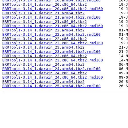
BRRTools-3.14_1.darwin_20.arm64.tbz2.rmd160
BRRTools-3.14_1.darwin_20.x86_64.tbz2
BRRTools-3.14_1.darwin_20.x86_64.tbz2.rmd160
BRRTools-3.14_1.darwin_21.arm64.tbz2
BRRTools-3.14_1.darwin_21.arm64.tbz2.rmd160
BRRTools-3.14_1.darwin_21.x86_64.tbz2
BRRTools-3.14_1.darwin_21.x86_64.tbz2.rmd160
BRRTools-3.14_1.darwin_22.arm64.tbz2
BRRTools-3.14_1.darwin_22.arm64.tbz2.rmd160
BRRTools-3.14_1.darwin_22.x86_64.tbz2
BRRTools-3.14_1.darwin_22.x86_64.tbz2.rmd160
BRRTools-3.14_1.darwin_23.arm64.tbz2
BRRTools-3.14_1.darwin_23.arm64.tbz2.rmd160
BRRTools-3.14_1.darwin_23.x86_64.tbz2
BRRTools-3.14_1.darwin_23.x86_64.tbz2.rmd160
BRRTools-3.14_1.darwin_24.arm64.tbz2
BRRTools-3.14_1.darwin_24.arm64.tbz2.rmd160
BRRTools-3.14_1.darwin_24.x86_64.tbz2
BRRTools-3.14_1.darwin_24.x86_64.tbz2.rmd160
BRRTools-3.14_1.darwin_25.arm64.tbz2
BRRTools-3.14_1.darwin_25.arm64.tbz2.rmd160