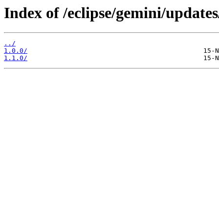
Index of /eclipse/gemini/updates
../
1.0.0/
1.1.0/