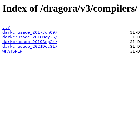
Index of /dragora/v3/compilers/
../
darkcrusade_2017Jun09/
darkcrusade_2018May26/
darkcrusade_2019Sep24/
darkcrusade_2021Dec31/
WHATSNEW