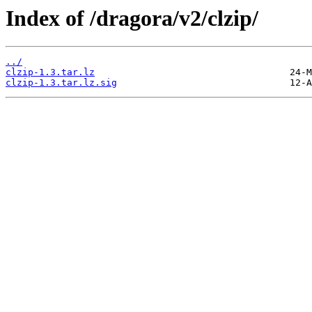
Index of /dragora/v2/clzip/
../
clzip-1.3.tar.lz
clzip-1.3.tar.lz.sig