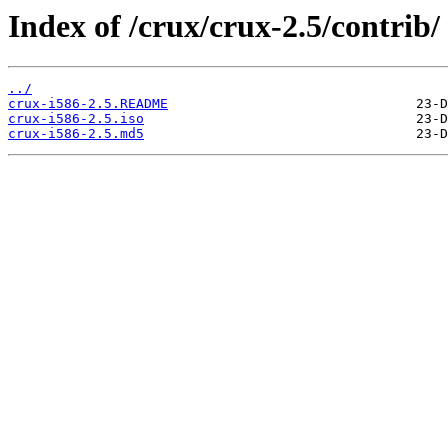
Index of /crux/crux-2.5/contrib/
../
crux-i586-2.5.README
crux-i586-2.5.iso
crux-i586-2.5.md5