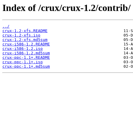
Index of /crux/crux-1.2/contrib/
../
crux-1.2-xfs.README
crux-1.2-xfs.iso
crux-1.2-xfs.md5sum
crux-i586-1.2.README
crux-i586-1.2.iso
crux-i586-1.2.md5sum
crux-ppc-1.1+.README
crux-ppc-1.1+.iso
crux-ppc-1.1+.md5sum